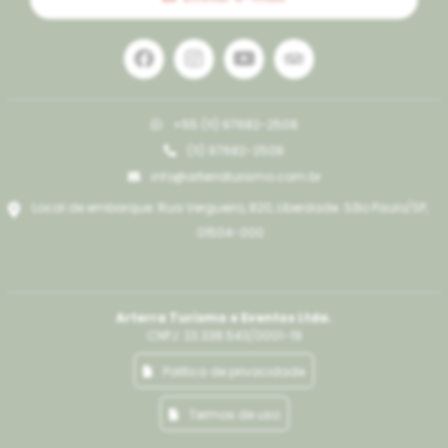
+55 (11) 97682-2508
(11) 97682-2508
info@arterraturismo.com.br
Local de embarque: Rua Vergueiro, 820, Liberdade. São Paulo/SP,
01504-000
Arterra Turismo e Eventos Ltda.
CNPJ: 23.338.543/0001-19
Politica de privacidade
Termos de uso